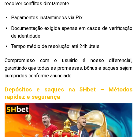
resolver conflitos diretamente.
Pagamentos instantâneos via Pix
Documentação exigida apenas em casos de verificação
de identidade
Tempo médio de resolução: até 24h úteis
Compromisso com o usuário é nosso diferencial,
garantindo que todas as promessas, bônus e saques sejam
cumpridos conforme anunciado.
Depósitos e saques na 5Hbet – Métodos
rapidez e segurança